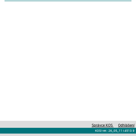
Správce KOS
Odhlášení
KOSI ver.: 26_05_11 r.4513.9