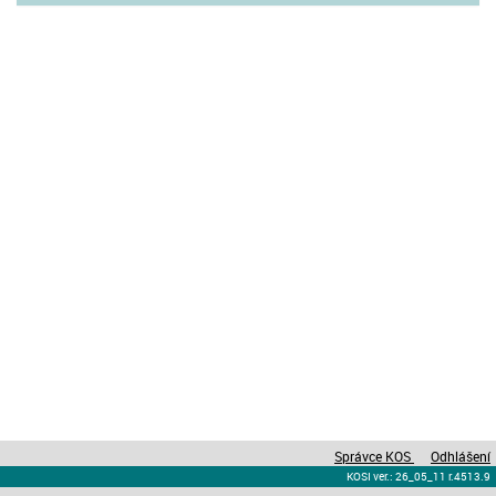
Správce KOS
Odhlášení
KOSI ver.: 26_05_11 r.4513.9