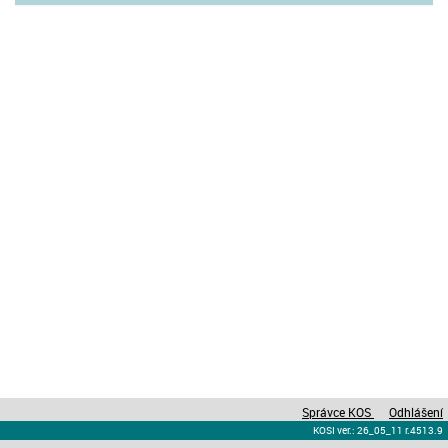
Správce KOS
Odhlášení
KOSI ver.: 26_05_11 r.4513.9