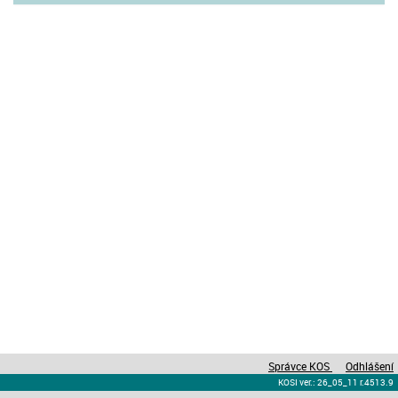
Správce KOS
Odhlášení
KOSI ver.: 26_05_11 r.4513.9